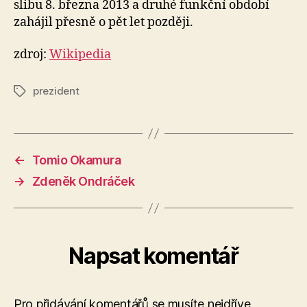
slibu 8. března 2013 a druhé funkční období
zahájil přesně o pět let později.
zdroj:
Wikipedia
prezident
Štítky
←
Tomio Okamura
→
Zdeněk Ondráček
Napsat komentář
Pro přidávání komentářů se musíte nejdříve