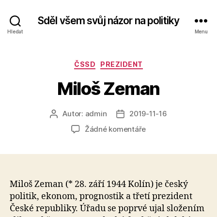
Sděl všem svůj názor na politiky
Hledat
Menu
Rubriky
ČSSD
PREZIDENT
Miloš Zeman
Autor:
admin
2019-11-16
Autor
Datum
příspěvku
příspěvku
u
Žádné komentáře
textu
s
názvem
Miloš
Zeman
Miloš Zeman (* 28. září 1944 Kolín) je český
politik, ekonom, prognostik a třetí prezident
České republiky. Úřadu se poprvé ujal složením