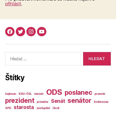
přihlásit
.
Facebook
Twitter
Instagram
YouTube
Výsledky
vyhledávání:
Štítky
ODS
poslanec
hejtman
KDU-ČSL
ministr
premiér
prezident
senátor
Senát
primátor
Sněmovna
starosta
SPD
zastupitel
Úsvit