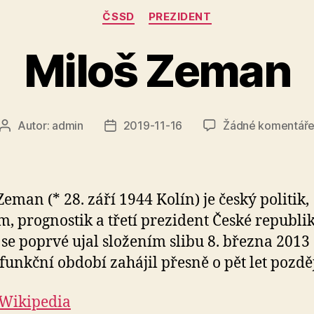
Rubriky
ČSSD
PREZIDENT
Miloš Zeman
Autor:
admin
2019-11-16
Žádné komentář
Autor
Datum
příspěvku
příspěvku
Zeman (* 28. září 1944 Kolín) je český politik,
, prognostik a třetí prezident České republik
se poprvé ujal složením slibu 8. března 2013
funkční období zahájil přesně o pět let pozděj
Wikipedia