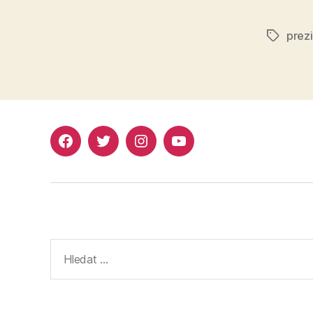
prez
Štítky
Facebook
Twitter
Instagram
YouTube
Výsledky
vyhledávání: