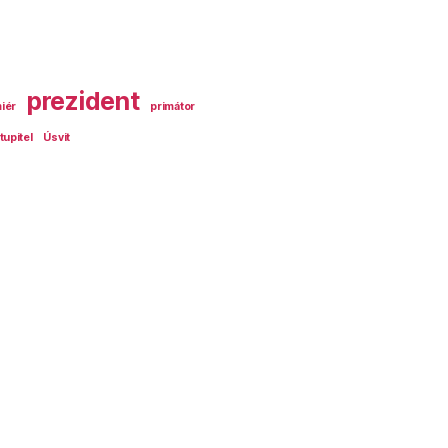
prezident
iér
primátor
tupitel
Úsvit