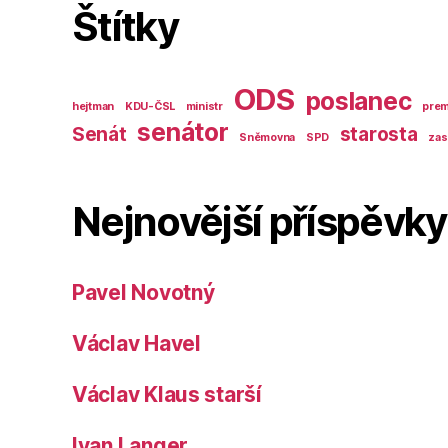
Štítky
ODS
poslanec
hejtman
KDU-ČSL
ministr
prem
senátor
Senát
starosta
Sněmovna
SPD
zas
Nejnovější příspěvky
Pavel Novotný
Václav Havel
Václav Klaus starší
Ivan Langer