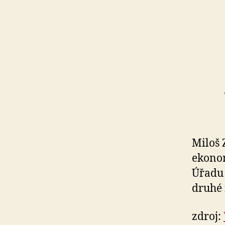
Miloš 
ekonom
Úřadu 
druhé 
zdroj: